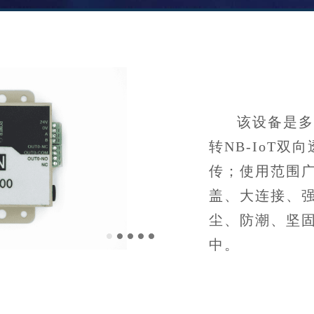
该设备是多频
转NB-IoT双
传；使用范围
盖、大连接、
尘、防潮、坚
中。